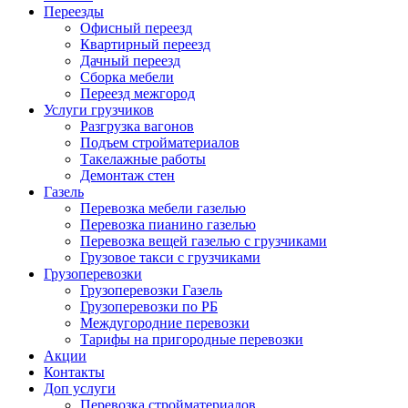
Переезды
Офисный переезд
Квартирный переезд
Дачный переезд
Сборка мебели
Переезд межгород
Услуги грузчиков
Разгрузка вагонов
Подъем стройматериалов
Такелажные работы
Демонтаж стен
Газель
Перевозка мебели газелью
Перевозка пианино газелью
Перевозка вещей газелью с грузчиками
Грузовое такси с грузчиками
Грузоперевозки
Грузоперевозки Газель
Грузоперевозки по РБ
Междугородние перевозки
Тарифы на пригородные перевозки
Акции
Контакты
Доп услуги
Перевозка стройматериалов