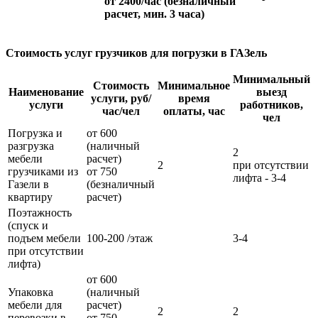
от 2400/час (безналичный
расчет, мин. 3 часа)
Стоимость услуг грузчиков для погрузки в ГАЗель
Минимальный
Стоимость
Минимальное
Наименование
выезд
услуги, руб/
время
услуги
работников,
час/чел
оплаты, час
чел
Погрузка и
от 600
разгрузка
(наличный
2
мебели
расчет)
2
при отсутствии
грузчиками из
от 750
лифта - 3-4
Газели в
(безналичный
квартиру
расчет)
Поэтажность
(спуск и
подъем мебели
100-200 /этаж
3-4
при отсутствии
лифта)
от 600
Упаковка
(наличный
мебели для
расчет)
2
2
перевозки в
от 750