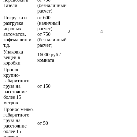
Газели
(безналичный
расчет)
Погрузка и
от 600
разгрузка
(наличный
игровых
расчет)
2
4
автоматов,
от 750
кофемашин и
(безналичный
т.д.
расчет)
Упаковка
16000 руб /
вещей в
комната
коробки
Пронос
крупно-
габаритного
груза на
от 150
расстояние
более 15
метров
Пронос мелко-
габаритного
груза на
от 50
расстояние
более 15
метров