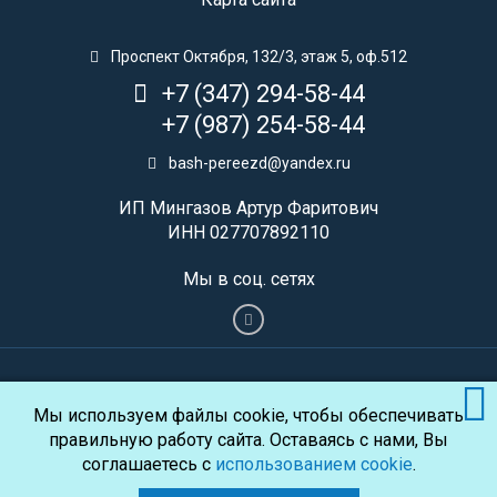
Проспект Октября, 132/3, этаж 5, оф.512
+7 (347) 294-58-44
+7 (987) 254-58-44
bash-pereezd@yandex.ru
ИП Мингазов Артур Фаритович
ИНН 027707892110
Мы в соц. сетях
© 2026 "Башпереезд"
Политика конфиденциальности
Мы используем файлы cookie, чтобы обеспечивать
Пользовательское соглашение
правильную работу сайта. Оставаясь с нами, Вы
Соглашение об использовании cookie
соглашаетесь с
использованием cookie
.