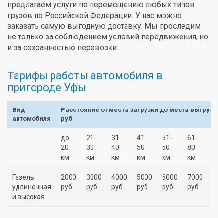
предлагаем услуги по перемещению любых типов
грузов по Российской Федерации. У нас можно
заказать самую выгодную доставку. Мы проследим
не только за соблюдением условий передвижения, но
и за сохранностью перевозки.
Тарифы работы автомобиля в
пригороде Уфы
Вид
Расстояние от места загрузки до места выгрузк
автомобиля
руб
до
21-
31-
41-
51-
61-
8
20
30
40
50
60
80
1
км
км
км
км
км
км
к
Газель
2000
3000
4000
5000
6000
7000
8
удлиненная
руб
руб
руб
руб
руб
руб
р
и высокая