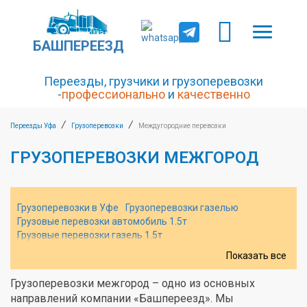
БАШПЕРЕЕЗД
Переезды, грузчики и грузоперевозки
-
профессионально
и
качественно
/
/
Переезды Уфа
Грузоперевозки
Междугородние перевозки
ГРУЗОПЕРЕВОЗКИ МЕЖГОРОД
Грузоперевозки в Уфе
Грузоперевозки газелью
Грузовые перевозки автомобиль 1.5т
Грузовые перевозки газель 1.5т
Грузоперевозки междугородние
Показать все
Услуга грузоперевозок в Уфе
Грузоперевозки межгород
Переезды межгород
Пригородные грузоперевозки
Грузоперевозки межгород – одно из основных
Заказать пригородные грузоперевозки
направлений компании «Башпереезд». Мы
Заказать грузовое такси газель